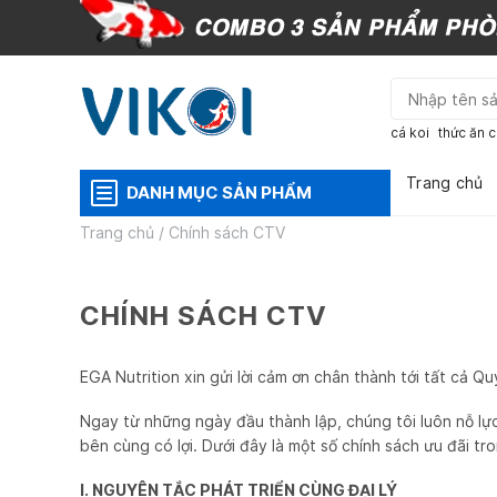
Skip
to
content
cá koi
thức ăn c
Trang chủ
DANH MỤC SẢN PHẨM
Trang chủ
/
Chính sách CTV
CHÍNH SÁCH CTV
EGA Nutrition xin gửi lời cảm ơn chân thành tới tất cả Q
Ngay từ những ngày đầu thành lập, chúng tôi luôn nỗ lự
bên cùng có lợi. Dưới đây là một số chính sách ưu đãi tro
I. NGUYÊN TẮC PHÁT TRIỂN CÙNG ĐẠI LÝ