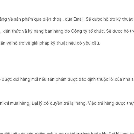
àng về sản phẩm qua điện thoại, qua Email. Sẽ được hỗ trợ kỹ thuật t
m, kiến thức và kỹ năng bán hàng do Công ty tổ chức. Sẽ được hỗ tr
vấn và hỗ trợ về giải pháp kỹ thuật nếu có yêu cầu.
ẽ được đổi hàng mới nếu sản phẩm được xác định thuộc lỗi của nhà s
 khi mua hàng, Đại lý có quyền trả lại hàng. Việc trả hàng được t
 đối với các sản phẩm mới tung ra thị trường hoặc khi Đại lý khai t