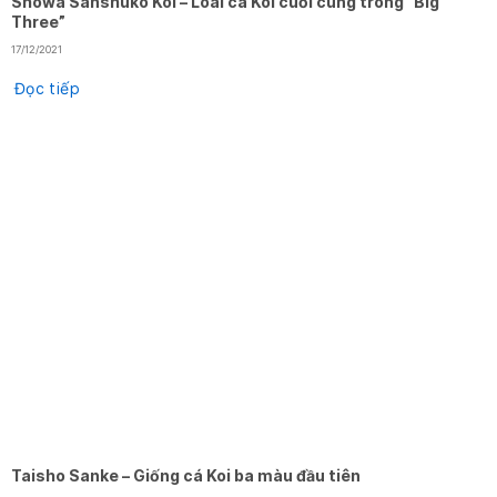
Showa Sanshuko Koi – Loài cá Koi cuối cùng trong “Big
Three”
17/12/2021
Đọc tiếp
Taisho Sanke – Giống cá Koi ba màu đầu tiên