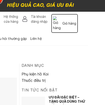
Hệ thống
Tài khoản
cửa hàng
đăng nhập
Giỏ hàng
u hỏi thường gặp
Liên hệ
DANH MỤC
Phụ kiện hồ Koi
Thuốc điều trị
TIN TỨC NỔI BẬT
ƯU ĐÃI ĐẶC BIỆT –
TẶNG QUÀ DÙNG THỬ