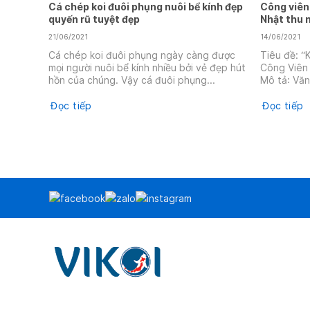
Cá chép koi đuôi phụng nuôi bể kính đẹp
Công viên 
quyến rũ tuyệt đẹp
Nhật thu 
21/06/2021
14/06/2021
Cá chép koi đuôi phụng ngày càng được
Tiêu đề: 
mọi người nuôi bể kính nhiều bởi vẻ đẹp hút
Công Viên 
hồn của chúng. Vậy cá đuôi phụng...
Mô tả: Văn
Đọc tiếp
Đọc tiếp