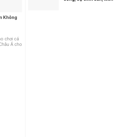
thước và tuổi của cá
KOI
ạn Không
ào chơi cá
 Châu Á cho