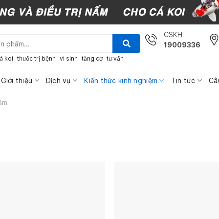
CSKH
19009336
á koi
thuốc trị bệnh
vi sinh
tăng cơ
tư vấn
Giới thiệu
Dịch vụ
Kiến thức kinh nghiệm
Tin tức
Câ
tầm