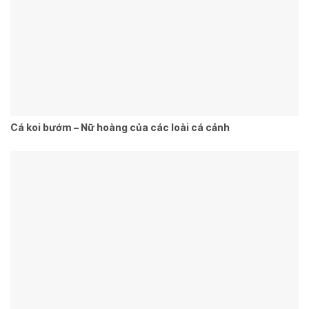
Cá koi bướm – Nữ hoàng của các loài cá cảnh