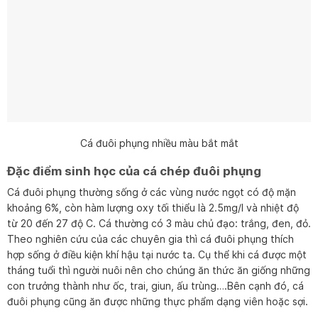
Cá đuôi phụng nhiều màu bắt mắt
Đặc điểm sinh học của cá chép đuôi phụng
Cá đuôi phụng thường sống ở các vùng nước ngọt có độ mặn
khoảng 6%, còn hàm lượng oxy tối thiểu là 2.5mg/l và nhiệt độ
từ 20 đến 27 độ C. Cá thường có 3 màu chủ đạo: trắng, đen, đỏ.
Theo nghiên cứu của các chuyên gia thì cá đuôi phụng thích
hợp sống ở điều kiện khí hậu tại nước ta.
Cụ thể khi cá được một
tháng tuổi thì người nuôi nên cho chúng ăn thức ăn giống những
con trưởng thành như ốc, trai, giun, ấu trùng….Bên cạnh đó, cá
đuôi phụng cũng ăn được những thực phẩm dạng viên hoặc sợi.