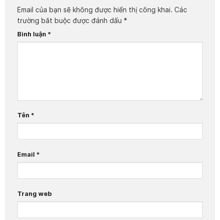
Email của bạn sẽ không được hiển thị công khai.
Các
trường bắt buộc được đánh dấu
*
Bình luận
*
Tên
*
Email
*
Trang web