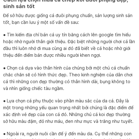
sinh sản tốt
Để sở hữu được giống cá đuôi phụng chuẩn, sản lượng sinh sản
tốt, bạn cần lưu ý một số vấn đề sau:
● Tìm kiếm địa chỉ bán cá uy tín bằng cách lên google tìm hiểu
hoặc nhờ người thân giới thiệu. Đặc biệt những người chơi cá lần
đầu thì luôn nhớ đi mua cùng ai đó đã biết về cá hoặc nhờ giới
thiệu đến điểm bán được nhiều người khen ngợi.
● Chọn cá dựa vào thân hình của chúng bởi một chú cá chuẩn
chắc chắn sẽ có hình thức đẹp. Theo kinh nghiệm của dân chơi
cá thì những con đẹp thường có thân hình dài, bụng không to
và nhìn giống chiếc tàu ngầm.
● Lựa chọn cá phụ thuộc vào phần màu sắc của da cá. Đây là
một trong những yếu quan trọng nhất bởi chúng là đặc điểm để
xác định vẻ đẹp của con cá đó. Những chú cá koi đẹp thường
sở hữu màu đậm, đỏ như máu, đen như mực và trắng như tuyết.
● Ngoài ra, người nuôi cần để ý đến màu da. Cụ thể những con