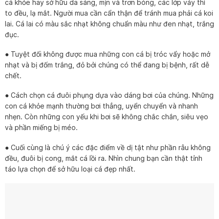
cá khỏe hay sở hữu da sáng, mịn và trơn bóng, các lớp vảy thì
to đều, lạ mắt. Người mua cần cẩn thận để tránh mua phải cá koi
lai. Cá lai có màu sắc nhạt không chuẩn màu như đen nhạt, trắng
đục.
● Tuyệt đối không được mua những con cá bị tróc vẩy hoặc mở
nhạt và bị đốm trắng, đỏ bởi chúng có thể đang bị bệnh, rất dễ
chết.
● Cách chọn cá đuôi phụng dựa vào dáng bơi của chúng. Những
con cá khỏe mạnh thường bơi thẳng, uyển chuyển và nhanh
nhẹn. Còn những con yếu khi bơi sẽ không chắc chắn, siêu vẹo
và phần miếng bị méo.
● Cuối cùng là chú ý các đặc điểm về dị tật như phần râu không
đều, đuôi bị cong, mắt cá lồi ra. Nhìn chung bạn cần thật tỉnh
táo lựa chọn để sở hữu loại cá đẹp nhất.