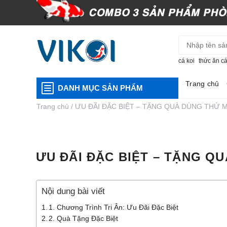
Skip
to
content
cá koi
thức ăn cá
Trang chủ
DANH MỤC SẢN PHẨM
Trang chủ
/
ƯU ĐÃI ĐẶC BIỆT – TẶNG QUÀ DÙNG THỬ M
ƯU ĐÃI ĐẶC BIỆT – TẶNG QU
Nội dung bài viết
1. Chương Trình Tri Ân: Ưu Đãi Đặc Biệt
2. Quà Tặng Đặc Biệt