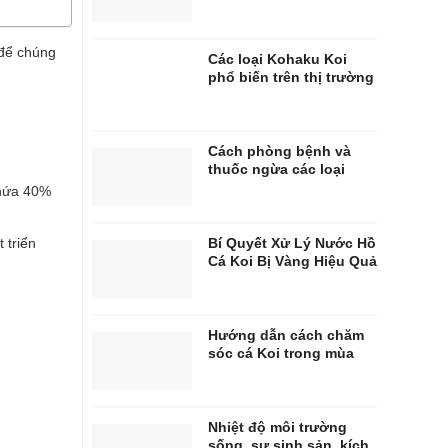
MIỄN PHÍ
 để chúng
Các loại Kohaku Koi
phổ biến trên thị trường
Cách phòng bệnh và
thuốc ngừa các loại
bệnh về da cho cá Koi
chứa 40%
Bí Quyết Xử Lý Nước Hồ
 triển
Cá Koi Bị Vàng Hiệu Quả
– Hướng Dẫn Từ
Chuyên Gia Nuôi Cá Koi
Hướng dẫn cách chăm
sóc cá Koi trong mùa
đông lạnh giá
Nhiệt độ môi trường
sống, sự sinh sản, kích