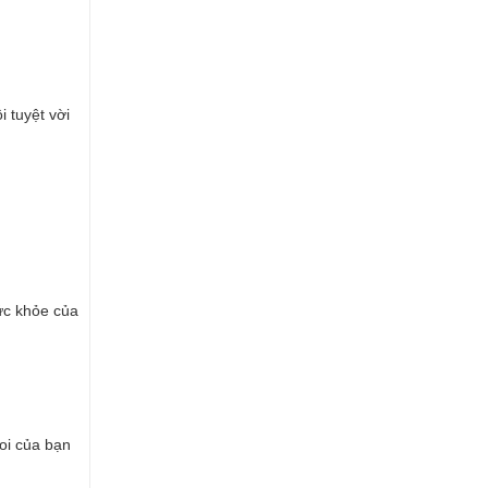
 tuyệt vời
ức khỏe của
oi của bạn