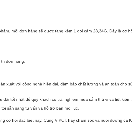
phẩm, mỗi đơn hàng sẽ được tặng kèm 1 gói cám 28,34G. Đây là cơ hội
trị đơn hàng.
n xuất với công nghệ hiện đại, đảm bảo chất lượng và an toàn cho s
ãi tốt nhất để quý khách có trải nghiệm mua sắm thú vị và tiết kiệm.
tôi sẵn sàng tư vấn và hỗ trợ bạn mọi lúc.
ững cơ hội đặc biệt này. Cùng VIKOI, hãy chăm sóc và nuôi dưỡng cá K