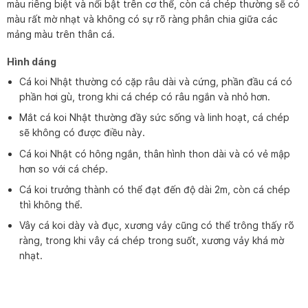
màu riêng biệt và nổi bật trên cơ thể, còn cá chép thường sẽ có
màu rất mờ nhạt và không có sự rõ ràng phân chia giữa các
mảng màu trên thân cá.
Hình dáng
Cá koi Nhật thường có cặp râu dài và cứng, phần đầu cá có
phần hơi gù, trong khi cá chép có râu ngắn và nhỏ hơn.
Mắt cá koi Nhật thường đầy sức sống và linh hoạt, cá chép
sẽ không có được điều này.
Cá koi Nhật có hông ngắn, thân hình thon dài và có vẻ mập
hơn so với cá chép.
Cá koi trưởng thành có thể đạt đến độ dài 2m, còn cá chép
thì không thể.
Vây cá koi dày và đục, xương vảy cũng có thể trông thấy rõ
ràng, trong khi vây cá chép trong suốt, xương vảy khá mờ
nhạt.