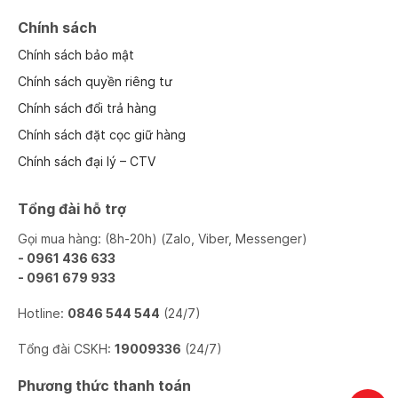
Chính sách
Chính sách bảo mật
Chính sách quyền riêng tư
Chính sách đổi trả hàng
Chính sách đặt cọc giữ hàng
Chính sách đại lý – CTV
Tổng đài hỗ trợ
Gọi mua hàng: (8h-20h) (Zalo, Viber, Messenger)
- 0961 436 633
- 0961 679 933
Hotline:
0846 544 544
(24/7)
Tổng đài CSKH:
19009336
(24/7)
Phương thức thanh toán