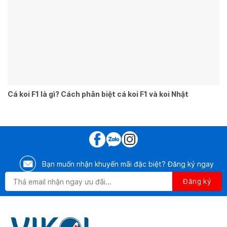
Cá koi F1 là gì? Cách phân biệt cá koi F1 và koi Nhật
Bạn muốn nhận khuyến mãi đặc biệt? Đăng ký ngay