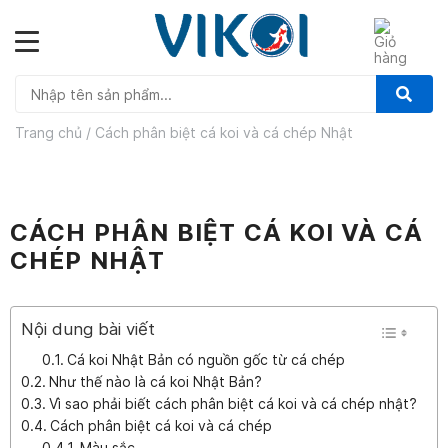
Skip
to
content
Trang chủ
/
Cách phân biệt cá koi và cá chép Nhật
CÁCH PHÂN BIỆT CÁ KOI VÀ CÁ
CHÉP NHẬT
Nội dung bài viết
Cá koi Nhật Bản có nguồn gốc từ cá chép
Như thế nào là cá koi Nhật Bản?
Vì sao phải biết cách phân biệt cá koi và cá chép nhật?
Cách phân biệt cá koi và cá chép
Màu sắc