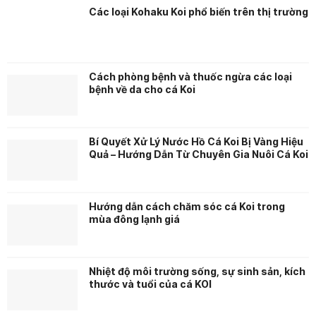
Các loại Kohaku Koi phổ biến trên thị trường
Cách phòng bệnh và thuốc ngừa các loại
bệnh về da cho cá Koi
Bí Quyết Xử Lý Nước Hồ Cá Koi Bị Vàng Hiệu
Quả – Hướng Dẫn Từ Chuyên Gia Nuôi Cá Koi
Hướng dẫn cách chăm sóc cá Koi trong
mùa đông lạnh giá
Nhiệt độ môi trường sống, sự sinh sản, kích
thước và tuổi của cá KOI