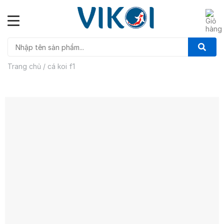
Skip
to
content
Trang chủ
/
cá koi f1