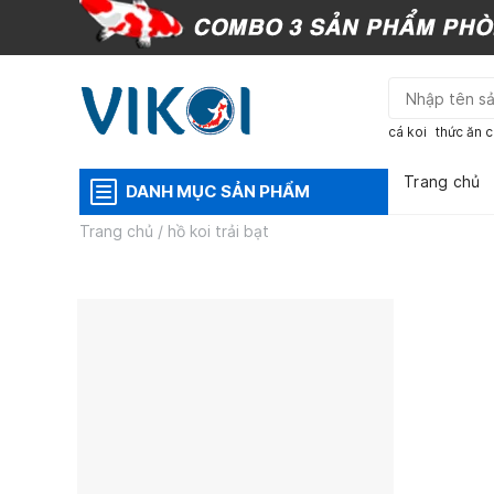
Skip
to
content
cá koi
thức ăn c
Trang chủ
DANH MỤC SẢN PHẨM
Trang chủ
/
hồ koi trải bạt