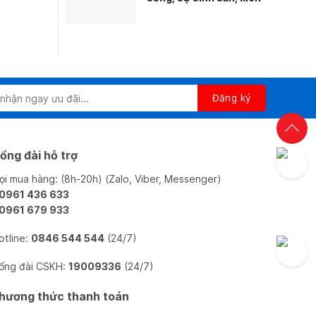
thước và tuổi của cá
KOI
ổng đài hỗ trợ
ọi mua hàng: (8h-20h) (Zalo, Viber, Messenger)
 0961 436 633
 0961 679 933
otline:
0846 544 544
(24/7)
ổng đài CSKH:
19009336
(24/7)
hương thức thanh toán