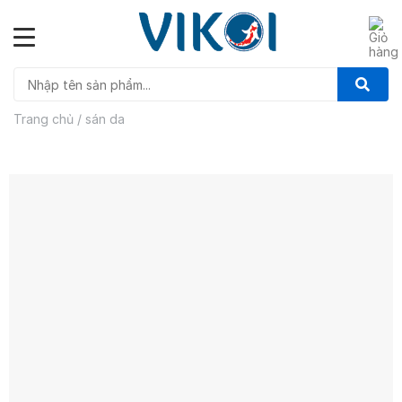
Skip
to
content
Trang chủ
/
sán da