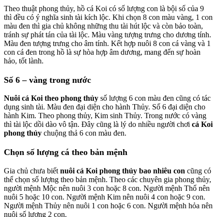
Theo thuật phong thủy, hồ cá Koi có số lượng con là bội số của 9
thì đều có ý nghĩa sinh tài kích lộc. Khi chọn 8 con màu vàng, 1 con
màu đen thì gia chủ không những thu tài hút lộc và còn bảo toàn,
tránh sự phát tán của tài lộc. Màu vàng tượng trưng cho dương tính.
Màu đen tượng trưng cho âm tính. Kết hợp nuôi 8 con cá vàng và 1
con cá đen trong hồ là sự hòa hợp âm dương, mang đến sự hoàn
hảo, tốt lành.
Số 6 – vàng trong nước
Nuôi cá Koi theo phong thủy
số lượng 6 con màu đen cũng có tác
dụng sinh tài. Màu đen đại diện cho hành Thủy. Số 6 đại diện cho
hành Kim. Theo phong thủy, Kim sinh Thủy. Trong nước có vàng
thì tài lộc dồi dào vô tận. Đây cũng là lý do nhiều người chơi
cá Koi
phong thủy
chuộng thả 6 con màu đen.
Chọn số lượng cá theo bản mệnh
Gia chủ chưa biết
nuôi cá Koi phong thủy bao nhiêu con
cũng có
thể chọn số lượng theo bản mệnh. Theo các chuyên gia phong thủy,
người mệnh Mộc nên nuôi 3 con hoặc 8 con. Người mệnh Thổ nên
nuôi 5 hoặc 10 con. Người mệnh Kim nên nuôi 4 con hoặc 9 con.
Người mệnh Thủy nên nuôi 1 con hoặc 6 con. Người mệnh hỏa nên
nuôi số lượng 2 con.