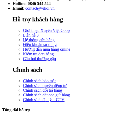
Hotline: 0846 544 544
Email:
contact@vikoi.vn
Hỗ trợ khách hàng
Giới thiệu Xuyên Việt Coop
Liên hệ 3
Hệ thống cửa hàng
Điều khoản sử dụng
Hướng dẫn mua hàng online
Kiểm tra đơn hàng
Câu hỏi thường gặp
Chính sách
Chính sách bảo mật
Chính sách quyền riêng tư
Chính sách đổi trả hàng
Chính sách đặt cọc giữ hàng
Chính sách đại lý – CTV
Tổng đài hỗ trợ