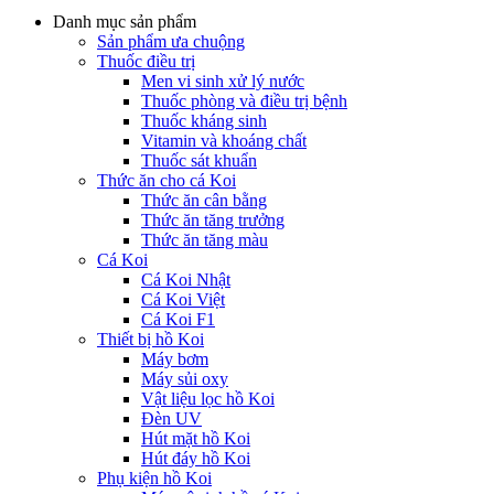
Danh mục sản phẩm
Sản phẩm ưa chuộng
Thuốc điều trị
Men vi sinh xử lý nước
Thuốc phòng và điều trị bệnh
Thuốc kháng sinh
Vitamin và khoáng chất
Thuốc sát khuẩn
Thức ăn cho cá Koi
Thức ăn cân bằng
Thức ăn tăng trưởng
Thức ăn tăng màu
Cá Koi
Cá Koi Nhật
Cá Koi Việt
Cá Koi F1
Thiết bị hồ Koi
Máy bơm
Máy sủi oxy
Vật liệu lọc hồ Koi
Đèn UV
Hút mặt hồ Koi
Hút đáy hồ Koi
Phụ kiện hồ Koi