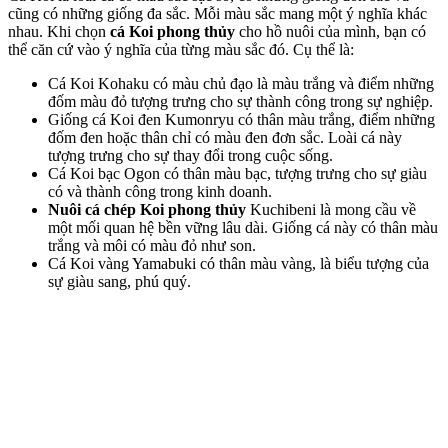
cũng có những giống đa sắc. Mỗi màu sắc mang một ý nghĩa khác
nhau. Khi chọn
cá Koi phong thủy
cho hồ nuôi của mình, bạn có
thể căn cứ vào ý nghĩa của từng màu sắc đó. Cụ thể là:
Cá Koi Kohaku có màu chủ đạo là màu trắng và điểm những
đốm màu đỏ tượng trưng cho sự thành công trong sự nghiệp.
Giống cá Koi đen Kumonryu có thân màu trắng, điểm những
đốm đen hoặc thân chỉ có màu đen đơn sắc. Loài cá này
tượng trưng cho sự thay đổi trong cuộc sống.
Cá Koi bạc Ogon có thân màu bạc, tượng trưng cho sự giàu
có và thành công trong kinh doanh.
Nuôi cá chép Koi phong thủy
Kuchibeni là mong cầu về
một mối quan hệ bền vững lâu dài. Giống cá này có thân màu
trắng và môi có màu đỏ như son.
Cá Koi vàng Yamabuki có thân màu vàng, là biểu tượng của
sự giàu sang, phú quý.