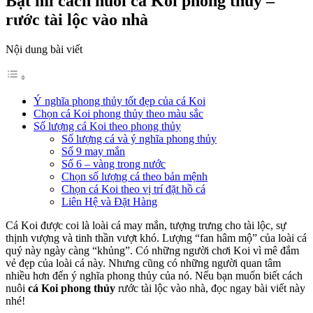
Bật mí cách nuôi cá Koi phong thủy –
rước tài lộc vào nhà
Nội dung bài viết
Ý nghĩa phong thủy tốt đẹp của cá Koi
Chọn cá Koi phong thủy theo màu sắc
Số lượng cá Koi theo phong thủy
Số lượng cá và ý nghĩa phong thủy
Số 9 may mắn
Số 6 – vàng trong nước
Chọn số lượng cá theo bản mệnh
Chọn cá Koi theo vị trí đặt hồ cá
Liên Hệ và Đặt Hàng
Cá Koi được coi là loài cá may mắn, tượng trưng cho tài lộc, sự
thịnh vượng và tinh thần vượt khó. Lượng “fan hâm mộ” của loài cá
quý này ngày càng “khủng”. Có những người chơi Koi vì mê đắm
vẻ đẹp của loài cá này. Nhưng cũng có những người quan tâm
nhiều hơn đến ý nghĩa phong thủy của nó. Nếu bạn muốn biết cách
nuôi
cá Koi phong thủy
rước tài lộc vào nhà, đọc ngay bài viết này
nhé!