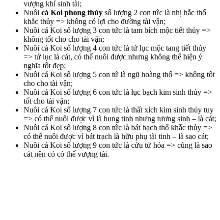
vượng khí sinh tài;
Nuôi
cá Koi phong thủy
số lượng 2 con tức là nhị hắc thổ
khắc thủy => không có lợi cho đường tài vận;
Nuôi cá Koi số lượng 3 con tức là tam bích mộc tiết thủy =>
không tốt cho cho tài vận;
Nuôi cá Koi số lượng 4 con tức là tứ lục mộc tang tiết thủy
=> tứ lục là cát, có thể nuôi được nhưng không thể hiện ý
nghĩa tốt đẹp;
Nuôi cá Koi số lượng 5 con tứ là ngũ hoàng thổ => không tốt
cho cho tài vận;
Nuôi cá Koi số lượng 6 con tức là lục bạch kim sinh thủy =>
tốt cho tài vận;
Nuôi cá Koi số lượng 7 con tức là thất xích kim sinh thủy tuy
=> có thể nuôi được vì là hung tinh nhưng tương sinh – là cát;
Nuôi cá Koi số lượng 8 con tức là bát bạch thổ khắc thủy =>
có thể nuôi được vì bát trạch là hữu phụ tài tinh – là sao cát;
Nuôi cá Koi số lượng 9 con tức là cửu tử hỏa => cũng là sao
cát nên có có thể vượng tài.