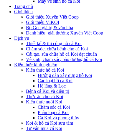
Máy vệ sinh hồ cá Koi
Trang chủ
Giới thiệu
Giới thiệu Xuyên Việt Coop
Giới thiệu VIKOI
Bộ Gen giá trị & văn hóa
Danh hiệu, giải thưởng Xuyên Việt Coop
Dịch vụ
Thiết kế & thi công hồ cá Koi
Chăm sóc, chữa bệnh cho cá Koi
Cải tạo, sửa chữa hồ cá Koi đạt chuẩn
Vệ sinh, chăm sóc, bảo dưỡng hồ cá Koi
Kiến thức kinh nghiệm
Kiến thức hồ cá Koi
Hướng dẫn xây dựng hồ Koi
Các loại hồ cá Koi
Hệ lắng & Lọc
Bệnh cá Koi và điều trị
Thức ăn cho cá Koi
Kiến thức nuôi Koi
Chăm sóc cá Koi
Phân loại cá Koi
Cá Koi và phong thủy
Koi & hồ cá Koi sưu tầm
Tư vấn mua cá Koi