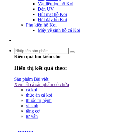
Vật liệu lọc hồ Koi
Đèn UV
Hút mặt hồ Koi
Hút đáy hồ Koi
Phụ kiện hồ Koi
Máy vệ sinh hồ cá Koi
Kiếm quả tìm kiếm cho
Hiển thị kết quả theo:
Sản phẩm
Bài viết
Xem tất cả sản phẩm có chứa
cá koi
thức ăn cá koi
thuốc trị bệnh
vi sinh
tăng cơ
tư vấn