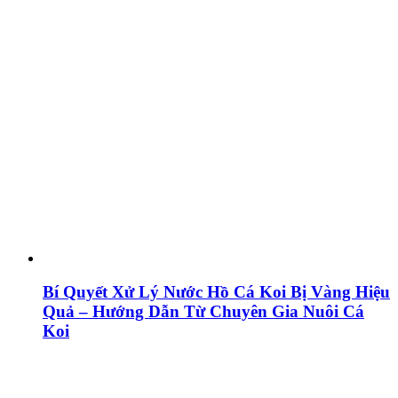
Bí Quyết Xử Lý Nước Hồ Cá Koi Bị Vàng Hiệu
Quả – Hướng Dẫn Từ Chuyên Gia Nuôi Cá
Koi