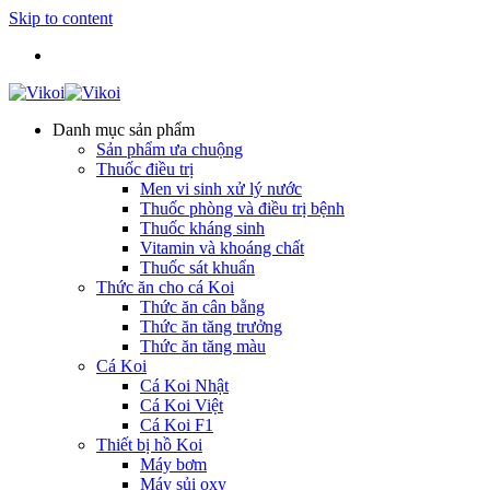
Skip to content
Danh mục sản phẩm
Sản phẩm ưa chuộng
Thuốc điều trị
Men vi sinh xử lý nước
Thuốc phòng và điều trị bệnh
Thuốc kháng sinh
Vitamin và khoáng chất
Thuốc sát khuẩn
Thức ăn cho cá Koi
Thức ăn cân bằng
Thức ăn tăng trưởng
Thức ăn tăng màu
Cá Koi
Cá Koi Nhật
Cá Koi Việt
Cá Koi F1
Thiết bị hồ Koi
Máy bơm
Máy sủi oxy