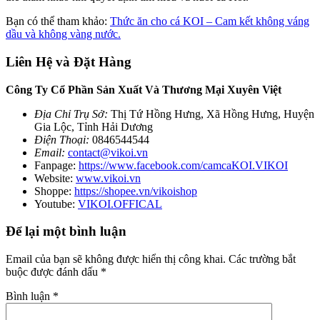
Bạn có thể tham khảo:
Thức ăn cho cá KOI – Cam kết không váng
dầu và không vàng nước.
Liên Hệ và Đặt Hàng
Công Ty Cổ Phần Sản Xuất Và Thương Mại Xuyên Việt
Địa Chỉ Trụ Sở:
Thị Tứ Hồng Hưng, Xã Hồng Hưng, Huyện
Gia Lộc, Tỉnh Hải Dương
Điện Thoại:
0846544544
Email:
contact@vikoi.vn
Fanpage:
https://www.facebook.com/camcaKOI.VIKOI
Website:
www.vikoi.vn
Shoppe:
https://shopee.vn/vikoishop
Youtube:
VIKOI.OFFICAL
Để lại một bình luận
Email của bạn sẽ không được hiển thị công khai.
Các trường bắt
buộc được đánh dấu
*
Bình luận
*