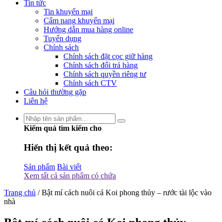
Tin tức
Tin khuyến mại
Cẩm nang khuyến mại
Hướng dẫn mua hàng online
Tuyển dụng
Chính sách
Chính sách đặt cọc giữ hàng
Chính sách đổi trả hàng
Chính sách quyền riêng tư
Chính sách CTV
Câu hỏi thường gặp
Liên hệ
Kiếm quả tìm kiếm cho
Hiển thị kết quả theo:
Sản phẩm
Bài viết
Xem tất cả sản phẩm có chứa
Trang chủ
/
Bật mí cách nuôi cá Koi phong thủy – rước tài lộc vào
nhà