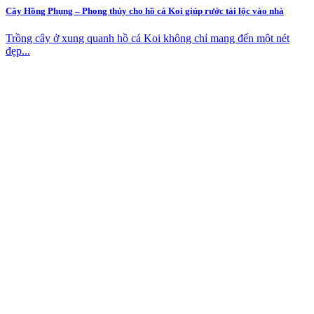
Cây Hồng Phụng – Phong thủy cho hồ cá Koi giúp rước tài lộc vào nhà
Trồng cây ở xung quanh hồ cá Koi không chỉ mang đến một nét
đẹp...