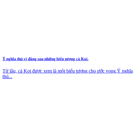
Ý nghĩa thú vị đằng sau những biểu tượng cá Koi.
Từ lâu, cá Koi được xem là một biểu tượng cho ước vọng,Ý nghĩa
thú...