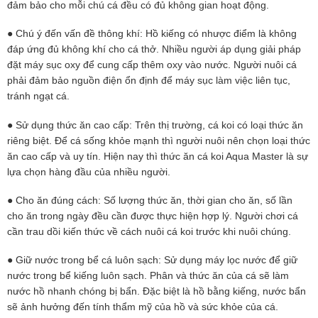
đảm bảo cho mỗi chú cá đều có đủ không gian hoạt động.
● Chú ý đến vấn đề thông khí: Hồ kiếng có nhược điểm là không
đáp ứng đủ không khí cho cá thở. Nhiều người áp dụng giải pháp
đặt máy sục oxy để cung cấp thêm oxy vào nước. Người nuôi cá
phải đảm bảo nguồn điện ổn định để máy sục làm việc liên tục,
tránh ngạt cá.
● Sử dụng thức ăn cao cấp: Trên thị trường, cá koi có loại thức ăn
riêng biệt. Để cá sống khỏe mạnh thì người nuôi nên chọn loại thức
ăn cao cấp và uy tín. Hiện nay thì thức ăn cá koi Aqua Master là sự
lựa chọn hàng đầu của nhiều người.
● Cho ăn đúng cách: Số lượng thức ăn, thời gian cho ăn, số lần
cho ăn trong ngày đều cần được thực hiện hợp lý. Người chơi cá
cần trau dồi kiến thức về cách nuôi cá koi trước khi nuôi chúng.
● Giữ nước trong bể cá luôn sạch: Sử dụng máy lọc nước để giữ
nước trong bể kiếng luôn sạch. Phân và thức ăn của cá sẽ làm
nước hồ nhanh chóng bị bẩn. Đặc biệt là hồ bằng kiếng, nước bẩn
sẽ ảnh hưởng đến tính thẩm mỹ của hồ và sức khỏe của cá.