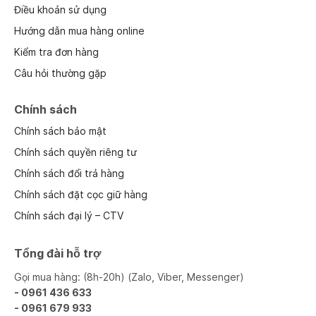
Điều khoản sử dụng
Hướng dẫn mua hàng online
Kiểm tra đơn hàng
Câu hỏi thường gặp
Chính sách
Chính sách bảo mật
Chính sách quyền riêng tư
Chính sách đổi trả hàng
Chính sách đặt cọc giữ hàng
Chính sách đại lý – CTV
Tổng đài hỗ trợ
Gọi mua hàng: (8h-20h) (Zalo, Viber, Messenger)
- 0961 436 633
- 0961 679 933