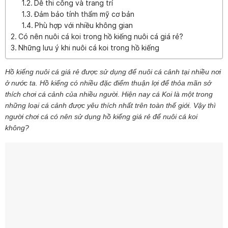
Dễ thi công và trang trí
Đảm bảo tính thẩm mỹ cơ bản
Phù hợp với nhiều không gian
Có nên nuôi cá koi trong hồ kiếng nuôi cá giá rẻ?
Những lưu ý khi nuôi cá koi trong hồ kiếng
Hồ kiếng nuôi cá giá rẻ được sử dụng để nuôi cá cảnh tại nhiều nơi
ở nước ta. Hồ kiếng có nhiều đặc điểm thuận lợi để thỏa mãn sở
thích chơi cá cảnh của nhiều người. Hiện nay cá Koi là một trong
những loại cá cảnh được yêu thích nhất trên toàn thế giới. Vậy thì
người chơi cá có nên sử dụng hồ kiếng giá rẻ để nuôi cá koi
không?