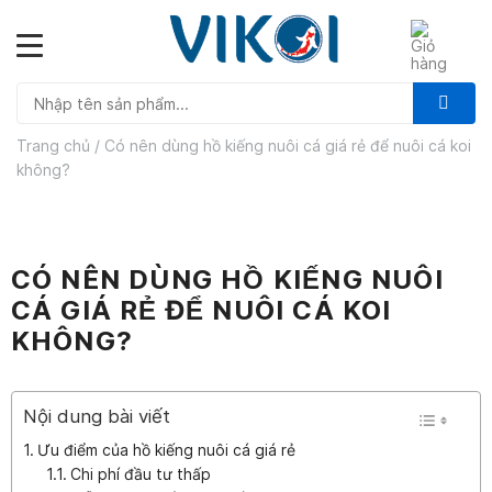
Skip
to
content
Trang chủ
/
Có nên dùng hồ kiếng nuôi cá giá rẻ để nuôi cá koi
không?
CÓ NÊN DÙNG HỒ KIẾNG NUÔI
CÁ GIÁ RẺ ĐỂ NUÔI CÁ KOI
KHÔNG?
Nội dung bài viết
Ưu điểm của hồ kiếng nuôi cá giá rẻ
Chi phí đầu tư thấp