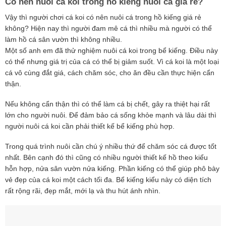
Có nên nuôi cá koi trong hồ kiếng nuôi cá giá rẻ?
Vậy thì người chơi cá koi có nên nuôi cá trong hồ kiếng giá rẻ
không? Hiện nay thì người đam mê cá thì nhiều mà người có thể
làm hồ cá sân vườn thì không nhiều.
Một số anh em đã thử nghiệm nuôi cá koi trong bể kiếng. Điều này
có thể nhưng giá trị của cá có thể bị giảm suốt. Vì cá koi là một loại
cá vô cùng đắt giá, cách chăm sóc, cho ăn đều cần thực hiện cẩn
thận.
Nếu không cẩn thận thì có thể làm cá bị chết, gây ra thiệt hại rất
lớn cho người nuôi. Để đảm bảo cá sống khỏe mạnh và lâu dài thì
người nuôi cá koi cần phải thiết kế bể kiếng phù hợp.
Trong quá trình nuôi cần chú ý nhiều thứ để chăm sóc cá được tốt
nhất. Bên cạnh đó thì cũng có nhiều người thiết kế hồ theo kiểu
hỗn hợp, nửa sân vườn nửa kiếng. Phần kiếng có thể giúp phô bày
vẻ đẹp của cá koi một cách tối đa. Bể kiếng kiểu này có diện tích
rất rộng rãi, đẹp mắt, mới lạ và thu hút ánh nhìn.