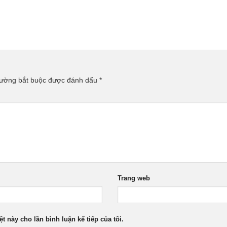
rường bắt buộc được đánh dấu
*
Trang web
ệt này cho lần bình luận kế tiếp của tôi.