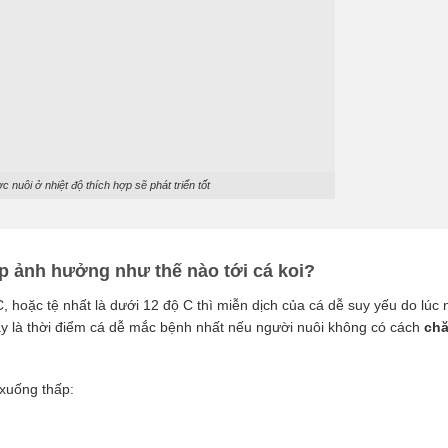
c nuôi ở nhiệt độ thích hợp sẽ phát triển tốt
ấp ảnh hưởng như thế nào tới cá koi?
C, hoặc tệ nhất là dưới 12 độ C thì miễn dịch của cá dễ suy yếu do lúc 
ây là thời điểm cá dễ mắc bệnh nhất nếu người nuôi không có cách
ch
 xuống thấp: