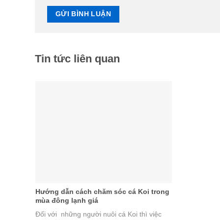
Tin tức liên quan
Hướng dẫn cách chăm sóc cá Koi trong
mùa đông lạnh giá
Đối với những người nuôi cá Koi thì việc