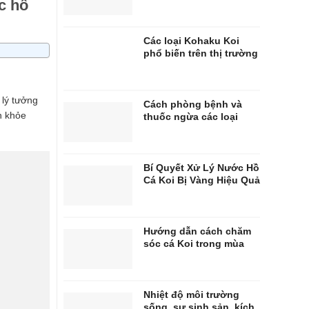
c hồ
MIỄN PHÍ
Các loại Kohaku Koi
phổ biến trên thị trường
 lý tưởng
Cách phòng bệnh và
n khỏe
thuốc ngừa các loại
bệnh về da cho cá Koi
Bí Quyết Xử Lý Nước Hồ
Cá Koi Bị Vàng Hiệu Quả
– Hướng Dẫn Từ
Chuyên Gia Nuôi Cá Koi
Hướng dẫn cách chăm
sóc cá Koi trong mùa
đông lạnh giá
Nhiệt độ môi trường
sống, sự sinh sản, kích