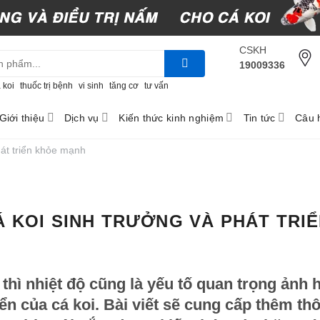
CSKH
19009336
 koi
thuốc trị bệnh
vi sinh
tăng cơ
tư vấn
Giới thiệu
Dịch vụ
Kiến thức kinh nghiệm
Tin tức
Câu 
hát triển khỏe mạnh
Á KOI SINH TRƯỞNG VÀ PHÁT TRI
thì nhiệt độ cũng là yếu tố quan trọng ảnh
ển của cá koi. Bài viết sẽ cung cấp thêm thô