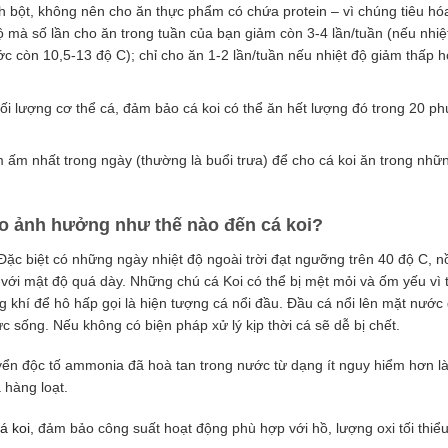
nh bột, không nên cho ăn thực phẩm có chứa protein – vì chúng tiêu h
 mà số lần cho ăn trong tuần của bạn giảm còn 3-4 lần/tuần (nếu nhiệ
ước còn 10,5-13 độ C); chỉ cho ăn 1-2 lần/tuần nếu nhiệt độ giảm thấp 
i lượng cơ thể cá, đảm bảo cá koi có thể ăn hết lượng đó trong 20 ph
m ấm nhất trong ngày (thường là buổi trưa) để cho cá koi ăn trong nhữ
ao ảnh hưởng như thế nào đến cá koi?
 Đặc biệt có những ngày nhiệt độ ngoài trời đạt ngưỡng trên 40 độ C, 
ới mật độ quá dày. Những chú cá Koi có thể bị mệt mỏi và ốm yếu vì ti
 khí để hô hấp gọi là hiện tượng cá nổi đầu. Đầu cá nổi lên mặt nước 
c sống. Nếu không có biện pháp xử lý kịp thời cá sẽ dễ bị chết.
yển độc tố ammonia đã hoà tan trong nước từ dạng ít nguy hiểm hơn 
 hàng loạt.
á koi
, đảm bảo công suất hoạt động phù hợp với hồ, lượng oxi tối thiểu