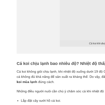
Cá koi khi đượ
Cá koi chịu lạnh bao nhiêu độ? Nhiệt độ th
Cá koi không giỏi chịu lạnh, khi nhiệt độ xuống dưới 19 độ 
cá không đủ khả năng để sản xuất ra kháng thể. Do vậy, đ
koi
mùa lạnh
đúng cách.
Những điều người nuôi cần chú ý chăm sóc cá khi nhiệt độ
Lắp đặt cây sưởi hồ cá koi.