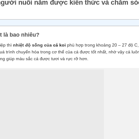
ể người nuôi nắm được kiến thức và chăm só
t là bao nhiêu?
iệp thì
nhiệt độ sống của
cá koi
phù hợp trong khoảng 20 – 27 độ C,
uá trình chuyển hóa trong cơ thể của cá được tốt nhất, nhờ vậy cá luô
ng giúp màu sắc cá được tươi và rực rỡ hơn.