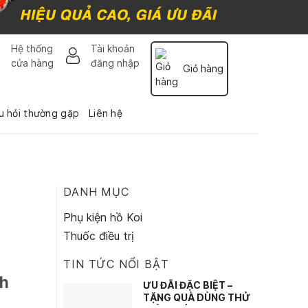
Hệ thống
Tài khoản
cửa hàng
đăng nhập
Giỏ hàng
u hỏi thường gặp
Liên hệ
DANH MỤC
Phụ kiện hồ Koi
Thuốc điều trị
TIN TỨC NỔI BẬT
ch
ƯU ĐÃI ĐẶC BIỆT –
TẶNG QUÀ DÙNG THỬ