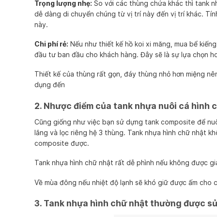
Trọng lượng nhẹ:
So với các thùng chứa khác thì tank n
dễ dàng di chuyển chúng từ vị trí này đến vị trí khác. T
này.
Chi phí rẻ:
Nếu như thiết kế hồ koi xi măng, mua bể kiếng 
đầu tư ban đầu cho khách hàng. Đây sẽ là sự lựa chọn ho
Thiết kế của thùng rất gọn, đáy thùng nhỏ hơn miệng nên
dụng đến
2. Nhược điểm của tank nhựa nuôi cá hình 
Cũng giống như việc bạn sử dựng tank composite để nu
lắng và lọc riêng hệ 3 thùng. Tank nhựa hình chữ nhật kh
composite được.
Tank nhựa hình chữ nhật rất dễ phình nếu không được gi
Về mùa đông nếu nhiệt độ lạnh sẽ khó giữ được ấm cho c
3. Tank nhựa hình chữ nhật thường được s