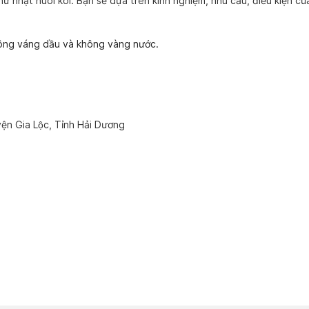
ữ nhật nuôi koi. Bạn sẽ dựa trên kinh nghiệm, nhu cầu, điều kiện củ
ông váng dầu và không vàng nước.
ện Gia Lộc, Tỉnh Hải Dương
I