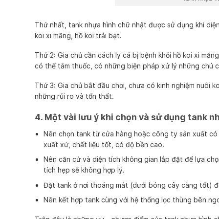
Thứ nhất, tank nhựa hình chữ nhật được sử dụng khi diện
koi xi măng, hồ koi trải bạt.
Thứ 2: Gia chủ cần cách ly cá bị bệnh khỏi hồ koi xi măng
có thể tắm thuốc, có những biện pháp xử lý những chú
c
Thứ 3: Gia chủ bắt đầu chơi, chưa có kinh nghiệm nuôi ko
những rủi ro và tổn thất.
4. Một vài lưu ý khi chọn và sử dụng tank n
Nên chọn tank từ cửa hàng hoặc công ty sản xuất có u
xuất xứ, chất liệu tốt, có độ bền cao.
Nên căn cứ và diện tích không gian lắp đặt để lựa chọ
tích hẹp sẽ không hợp lý.
Đặt tank ở nơi thoáng mát (dưới bóng cây càng tốt) đ
Nên kết hợp tank cùng với hệ thống lọc thùng bên ngo