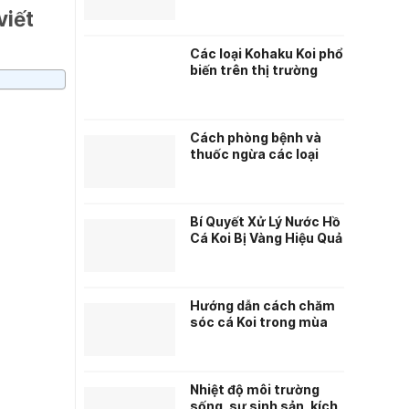
MIỄN PHÍ
viết
Các loại Kohaku Koi phổ
biến trên thị trường
Cách phòng bệnh và
thuốc ngừa các loại
bệnh về da cho cá Koi
Bí Quyết Xử Lý Nước Hồ
Cá Koi Bị Vàng Hiệu Quả
– Hướng Dẫn Từ
Chuyên Gia Nuôi Cá Koi
Hướng dẫn cách chăm
sóc cá Koi trong mùa
đông lạnh giá
Nhiệt độ môi trường
sống, sự sinh sản, kích