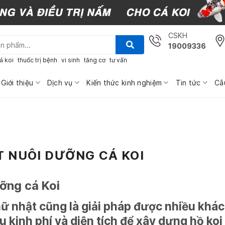
CSKH
19009336
á koi
thuốc trị bệnh
vi sinh
tăng cơ
tư vấn
Giới thiệu
Dịch vụ
Kiến thức kinh nghiệm
Tin tức
Câ
 NUÔI DƯỠNG CÁ KOI
ỡng cá Koi
hữ nhật cũng là giải pháp được nhiều khá
 kinh phí và diện tích để xây dựng hồ koi