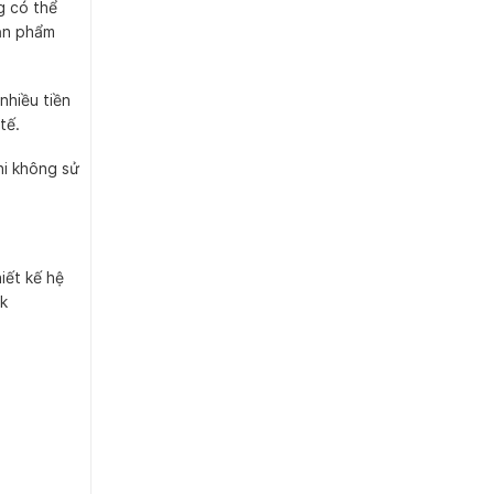
g có thể
sản phẩm
nhiều tiền
tế.
hi không sử
iết kế hệ
k