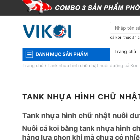
Skip
to
content
cá koi
thức ăn c
Trang chủ
DANH MỤC SẢN PHẨM
Trang chủ
/
Tank nhựa hình chữ nhật nuôi dưỡng cá Koi
TANK NHỰA HÌNH CHỮ NHẬT
Tank nhựa hình chữ nhật nuôi dư
Nuôi cá koi bằng tank nhựa hình c
hàng lựa chọn khi mà chưa có nhiều