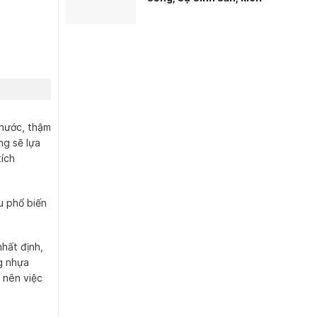
thước và tuổi của cá
KOI
 nước, thậm
ng sẽ lựa
ích
u phổ biến
hất định,
g nhựa
 nên việc