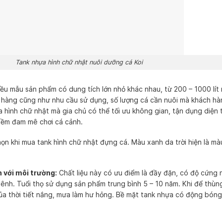
h chữ nhật nuôi dưỡng cá Koi
iều mẫu sản phẩm có dung tích lớn nhỏ khác nhau, từ 200 – 1000 lít
h hàng cũng như nhu cầu sử dụng, số lượng cá cần nuôi mà khách hà
hình chữ nhật mà gia chủ có thể tối ưu không gian, tận dụng diện t
iềm đam mê chơi cá cảnh.
ọn khi mua tank hình chữ nhật đựng cá. Màu xanh da trời hiện là mà
 với môi trường:
Chất liệu này có ưu điểm là đầy đặn, có độ cứng n
vênh. Tuổi thọ sử dụng sản phẩm trung bình 5 – 10 năm. Khi để thùn
 của thời tiết nắng, mưa làm hư hỏng. Bề mặt tank nhựa có động bóng