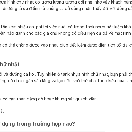
hựa hình chữ nhật có trọng lượng tương đối nhẹ, nhờ vậy khách hàn
ính di động là ưu điểm mà chúng ta dễ dàng nhận thấy đối với dòng 
tốn kém nhiều chi phí thì việc nuôi cá trong tank nhựa tiết kiệm khá 
àn hảo dành cho các gia chủ không có điều kiện dư dả về mặt kinh 
 có thể chồng được vào nhau giúp tiết kiệm được diện tích tối đa k
chữ nhật
ôi và dưỡng
cá koi
. Tuy nhiên ở tank nhựa hình chữ nhật, bạn phải th
ông có chia ngăn sẵn lắng và lọc nên khó thể chơi theo kiểu của tan
a cố cẩn thận bằng gỗ hoặc khung sắt quanh viền.
á.
ử dụng trong trường hợp nào?