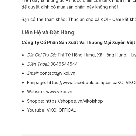
Trên đây là những ưu – nhược điểm của tank nhựa hình ch
để quyết định có mua sản phẩm này không nhé!
Bạn có thể tham khảo:
Thức ăn cho cá KOI – Cam kết kh
Liên Hệ và Đặt Hàng
Công Ty Cổ Phần Sản Xuất Và Thương Mại Xuyên Việt
Địa Chỉ Trụ Sở:
Thị Tứ Hồng Hưng, Xã Hồng Hưng, Huy
Điện Thoại:
0846544544
Email:
contact@vikoi.vn
Fanpage:
https://www.facebook.com/camcaKOI.VIKO
Website:
www.vikoi.vn
Shoppe:
https://shopee.vn/vikoishop
Youtube:
VIKOI.OFFICAL