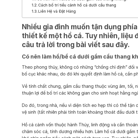
Cách bố trí tiểu cảnh hồ cá dưới cầu thang
Liên Hệ và Đặt Hàng
Nhiều gia đình muốn tận dụng phí
thiết kế một hồ cá. Tuy nhiên, liệu 
câu trả lời trong bài viết sau đây.
Có nên làm hồ/bể cá dưới gầm cầu thang k
Theo phong thủy, không có những “chống chỉ định” đối vớ
bố cục khác nhau, do đó khi quyết định làm hồ cá, cần p
Về tính chất chung, gầm cầu thang thuộc vùng âm, tối, 
thuận lợi để bố trí các không gian cho sinh hoạt hằng 
Do đó, trong nhà, nếu vì diện tích eo hẹp thì có thể t
vệ sinh (tất nhiên phải tính toán khoảng thoát đầu dưới t
Hồ cá cảnh vốn thuộc hành Thủy, linh động và cần thoáng
chăm sóc cá, tính dương nhiều hơn. Làm hồ cá dưới gầm 