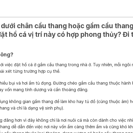
a dưới chân cầu thang hoặc gầm cầu thang
đặt hồ cá vị trí này có hợp phong thủy? Đi 
hông?
i việc đặt hồ cá ở gầm cầu thang trong nhà ở. Tuy nhiên, mỗi ngôi
hải xét từng trường hợp cụ thể.
nhiều bụi và hơi ẩm tù đọng. Đường chéo gầm cầu thang thuộc hành
ngày vốn mang tính dương và cần thoáng đãng.
ận dụng không gian gầm thang để làm kho hay tủ đồ (cũng thuộc âm)
hang và chỉ là dạng vệ sinh phụ).
 đãng hơn vì đây không chỉ là nơi nuôi cá mà còn dành cho việc nh
thang dễ dẫn đến việc nơi này vốn ẩm càng thêm ẩm và cũng khó khi