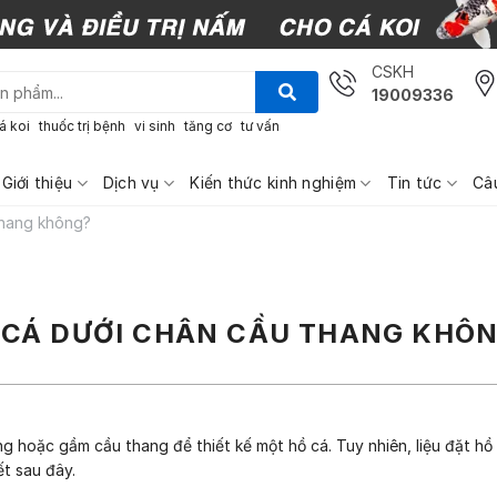
CSKH
19009336
á koi
thuốc trị bệnh
vi sinh
tăng cơ
tư vấn
Giới thiệu
Dịch vụ
Kiến thức kinh nghiệm
Tin tức
Câ
thang không?
Ể CÁ DƯỚI CHÂN CẦU THANG KHÔ
 hoặc gầm cầu thang để thiết kế một hồ cá. Tuy nhiên, liệu đặt hồ c
ết sau đây.