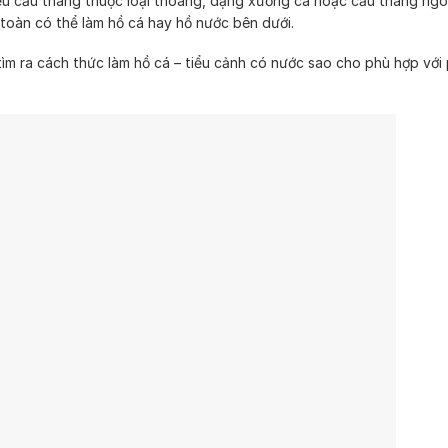
ếu cầu thang thuộc loại thoáng, dạng xương cá hoặc cầu thang ngoà
toàn có thể làm hồ cá hay hồ nước bên dưới.
 tìm ra cách thức làm hồ cá – tiểu cảnh có nước sao cho phù hợp vớ