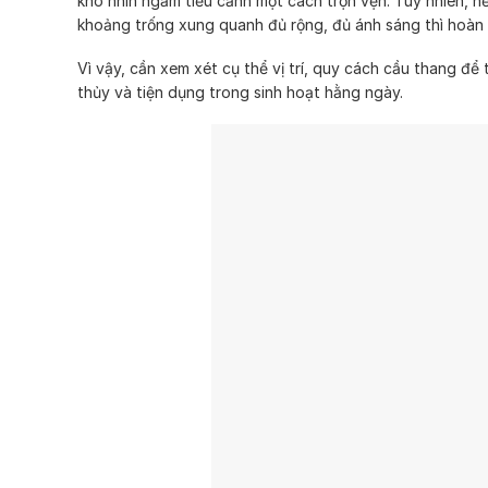
khó nhìn ngắm tiểu cảnh một cách trọn vẹn. Tuy nhiên, n
khoảng trống xung quanh đủ rộng, đủ ánh sáng thì hoàn 
Vì vậy, cần xem xét cụ thể vị trí, quy cách cầu thang để
thủy và tiện dụng trong sinh hoạt hằng ngày.