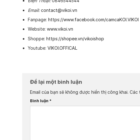
Điện Thoại:
0846544544
Email:
contact@vikoi.vn
Fanpage:
https://www.facebook.com/camcaKOI.VIKOI
Website:
www.vikoi.vn
Shoppe:
https://shopee.vn/vikoishop
Youtube:
VIKOI.OFFICAL
Để lại một bình luận
Email của bạn sẽ không được hiển thị công khai.
Các 
Bình luận
*