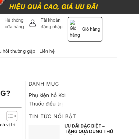
Hệ thống
Tài khoản
cửa hàng
đăng nhập
Giỏ hàng
u hỏi thường gặp
Liên hệ
DANH MỤC
NG?
Phụ kiện hồ Koi
Thuốc điều trị
TIN TỨC NỔI BẬT
á vị trí
ƯU ĐÃI ĐẶC BIỆT –
TẶNG QUÀ DÙNG THỬ
MIỄN PHÍ