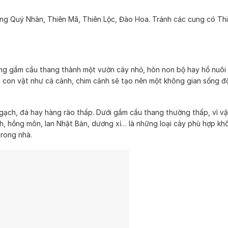
ng Quý Nhân, Thiên Mã, Thiên Lộc, Đào Hoa. Tránh các cung có Thi
ụng gầm cầu thang thành một vườn cây nhỏ, hòn non bộ hay hồ nuôi 
g con vật như cá cảnh, chim cảnh sẽ tạo nên một không gian sống đ
gạch, đá hay hàng rào thấp. Dưới gầm cầu thang thường thấp, vì v
, hồng môn, lan Nhật Bản, dương xỉ… là những loại cây phù hợp khô
trong nhà.