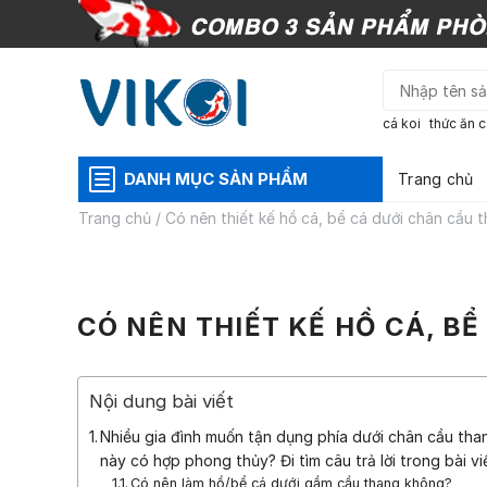
Skip
to
content
cá koi
thức ăn c
DANH MỤC SẢN PHẨM
Trang chủ
Trang chủ
/
Có nên thiết kế hồ cá, bể cá dưới chân cầu 
CÓ NÊN THIẾT KẾ HỒ CÁ, B
Nội dung bài viết
Nhiều gia đình muốn tận dụng phía dưới chân cầu thang
này có hợp phong thủy? Đi tìm câu trả lời trong bài vi
Có nên làm hồ/bể cá dưới gầm cầu thang không?