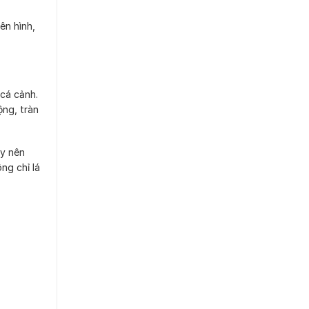
ên hình,
cá cảnh.
ộng, tràn
ậy nên
ng chỉ lá